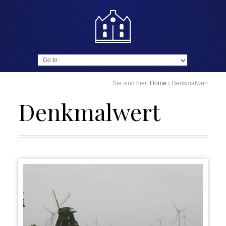
Go to:
Sie sind hier:
Home
›
Denkmalwert
Denkmalwert